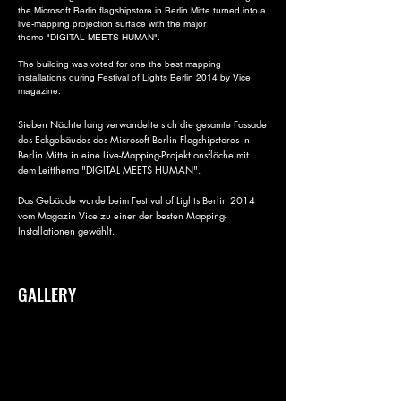
the Microsoft Berlin flagshipstore in Berlin Mitte turned into a
live-mapping projection surface with the major
theme "DIGITAL MEETS HUMAN".
The building was voted for one the best mapping
installations during Festival of Lights Berlin 2014 by Vice
magazine.
Sieben Nächte lang verwandelte sich die gesamte Fassade
des Eckgebäudes des Microsoft Berlin Flagshipstores in
Berlin Mitte in eine Live-Mapping-Projektionsfläche mit
dem Leitthema "DIGITAL MEETS HUMAN".
Das Gebäude wurde beim Festival of Lights Berlin 2014
vom Magazin Vice zu einer der besten Mapping-
Installationen gewählt.
GALLERY