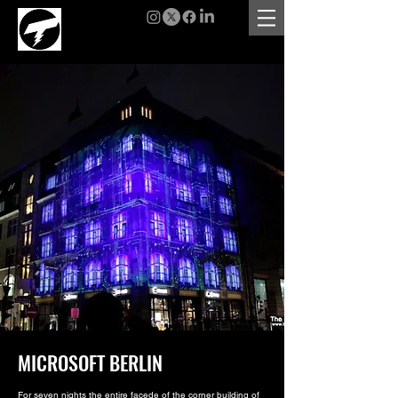
MICROSOFT BERLIN
For seven nights the entire facede of the corner building of