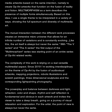
media artworks based on the same intention, namely to
create Op-Art artworks that function on the fusion of reality
and fiction. MULTIMORPHISM as a term describes the
presence of multiple forms simultaneously. Based on this
idea, I use a single theme to be interpreted in a variety of
ways, showing the full spectrum and diversity of multimedia
art.
The mutual interaction between the different work processes
creates an immersive micro universe that allows for an
infinite number of variations and is constantly evolving. „Like
this, the art itself is always but never the same.“ With "The V
series" and "The A series" the first output of the
"Multimorphism" series was starting point of an entire series
of Op-Art related works.
The complexity of this work is relying on a real versatile
multimedial aspect. Since 2019 I´m working interdisciplinary
on the theme of Op-Art by the fusion of audiovisual
artworks, mapping projections, robotic illustrations and
scratch paintings, three dimensional sculptures and the
corresponding lightpainting photography.
The powerplay and balance between darkness and light,
refraction, color and shape, rhythm and self reflection is
fundamental and obvious in each artwork and invites the
viewer to take a deep breath, going on a journey of visual
relaxation and exploration. For the artist, the point of view is
always but never the same.