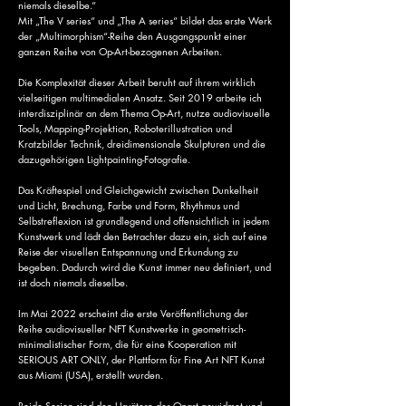
niemals dieselbe.“
Mit „The V series“ und „The A series“ bildet das erste Werk
der „Multimorphism“-Reihe den Ausgangspunkt einer
ganzen Reihe von Op-Art-bezogenen Arbeiten.​
Die Komplexität dieser Arbeit beruht auf ihrem wirklich
vielseitigen multimedialen Ansatz. Seit 2019 arbeite ich
interdisziplinär an dem Thema Op-Art, nutze audiovisuelle
Tools, Mapping-Projektion, Roboterillustration und
Kratzbilder Technik, dreidimensionale Skulpturen und die
dazugehörigen Lightpainting-Fotografie.​
Das Kräftespiel und Gleichgewicht zwischen Dunkelheit
und Licht, Brechung, Farbe und Form, Rhythmus und
Selbstreflexion ist grundlegend und offensichtlich in jedem
Kunstwerk und lädt den Betrachter dazu ein, sich auf eine
Reise der visuellen Entspannung und Erkundung zu
begeben. Dadurch wird die Kunst immer neu definiert, und
ist doch niemals dieselbe.
Im Mai 2022 erscheint die erste Veröffentlichung der
Reihe audiovisueller NFT Kunstwerke in geometrisch-
minimalistischer Form, die für eine Kooperation mit
SERIOUS ART ONLY, der Plattform für Fine Art NFT Kunst
aus Miami (USA), erstellt wurden.
Beide Serien sind den Urvätern der Opart gewidmet und