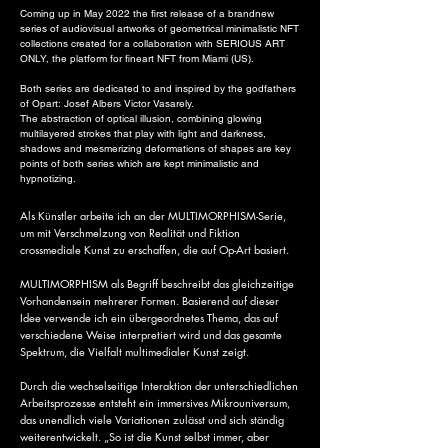
Coming up in May 2022 the first release of a brandnew
series of audiovisual artworks of geometrical minimalistic NFT
collections created for a collaboration with SERIOUS ART
ONLY, the platform for fineart NFT from Miami (US).
​Both series are dedicated to and inspired by the godfathers
of Opart: Josef Albers Victor Vasarely.
The abstraction of optical illusion, combining glowing
multilayered strokes that play with light and darkness,
shadows and mesmerizing deformations of shapes are key
points of both series which are kept minimalistic and
hypnotizing.
Als Künstler arbeite ich an der MULTIMORPHISM-Serie,
um mit Verschmelzung von Realität und Fiktion
crossmediale Kunst zu erschaffen, die auf Op-Art basiert.
MULTIMORPHISM als Begriff beschreibt das gleichzeitige
Vorhandensein mehrerer Formen. Basierend auf dieser
Idee verwende ich ein übergeordnetes Thema, das auf
verschiedene Weise interpretiert wird und das gesamte
Spektrum, die Vielfalt multimedialer Kunst zeigt.
Durch die wechselseitige Interaktion der unterschiedlichen
Arbeitsprozesse entsteht ein immersives Mikrouniversum,
das unendlich viele Variationen zulässt und sich ständig
weiterentwickelt. „So ist die Kunst selbst immer, aber