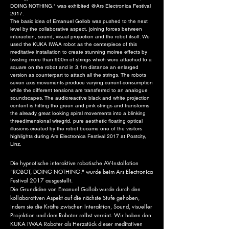
DOING NOTHING." was exhibited @Ars Electronica Festival
2017.
The basic idea of Emanuel Gollob was pushed to the next
level by the collaborative aspect, joining forces between
interaction, sound, visual projection and the robot itself. We
used the KUKA IWAA robot as the centerpiece of this
meditative installation to create stunning moiree effects by
twisting more than 900m of strings which were attached to a
square on the robot and in 3,1m distance an enlarged
version as counterpart to attach all the strings. The robots
seven axis movements produce varying current-consumption
while the different tensions are transferred to an analogue
soundscapes. The audioreactive black and white projection
content is hitting the green and pink strings and transforms
the already great looking spiral movements into a blinking
threedimensional wiregrid, pure aesthetic floating optical
illusions created by the robot became one of the visitors
highlights during Ars Electronica Festival 2017 at Postcity,
Linz.
Die hypnotische interaktive robotische AV-Installation
"ROBOT, DOING NOTHING." wurde beim Ars Electronica
Festival 2017 ausgestellt.
Die Grundidee von Emanuel Gollob wurde durch den
kollaborativen Aspekt auf die nächste Stufe gehoben,
indem sie die Kräfte zwischen Interaktion, Sound, visueller
Projektion und dem Roboter selbst vereint. Wir haben den
KUKA IWAA Roboter als Herzstück dieser meditativen