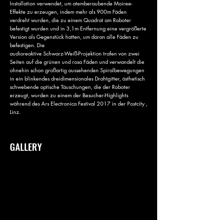
Installation verwendet, um atemberaubende Moiree-
Effekte zu erzeugen, indem mehr als 900m Fäden
verdreht wurden, die zu einem Quadrat am Roboter
befestigt wurden und in 3,1m Entfernung eine vergrößerte
Version als Gegenstück hatten, um daran alle Fäden zu
befestigen. Die
audioreaktive Schwarz-Weiß-Projektion trafen von zwei
Seiten auf die grünen und rosa Fäden und verwandelt die
ohnehin schon großartig aussehenden Spiralbewegungen
in ein blinkendes dreidimensionales Drahtgitter, ästhetisch
schwebende optische Täuschungen, die der Roboter
erzeugt, wurden zu einem der Besucher-Highlights
während des Ars Electronica Festival 2017 in der Postcity ,
Linz.
GALLERY