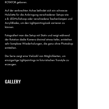
ROTATOR geboren.
Auf der senkrechten Achse befindet sich ein schwarze
Holzlatte für die Anbringung verschiedener Setups wie
z.B. LED-Hullahoop oder verschiedene Taschenlampen und
Acryl-Blades, um den Lightpainting-Look variieren zu
können.
Fotografiert man das Setup mit Stativ und neigt während
der Rotation dadie Kamera dreimal etwas tiefer, entstehen
sehr komplexe Wiederholungen, die ganz ohne Photoshop
entstehen.
Die Serie zeigt eine Vielzahl von Möglichkeiten, um
einzigartige Lightpaintings im futuristischen Tronstyle zu
erzeugen.
GALLERY