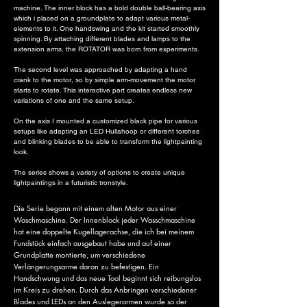
machine. The inner block has a bold double ball-bearing axis
which i placed on a groundplate to adapt various metal-
elements to it. One handswing and the kit started smoothly
spinning. By attaching different blades and lamps to the
extension arms, the ROTATOR was born from experiments.
The second level was approached by adapting a hand
crank to the motor, so by simple arm-movement the motor
starts to rotate. This interactive part creates endless new
variations of one and the same setup.
On the axis I mounted a customized black pipe for various
setups like adapting an LED Hullahoop or different torches
and blinking blades to be able to transform the lightpainting
look.
The series shows a variety of options to create unique
lightpaintings in a futuristic tronstyle.
Die Serie begann mit einem alten Motor aus einer
Waschmaschine. Der Innenblock jeder Wasschmaschine
hat eine doppelte Kugellagerachse, die ich bei meinem
Fundstück einfach ausgebaut habe und auf einer
Grundplatte montierte, um verschiedene
Verlängerungsarme daran zu befestigen. Ein
Handschwung und das neue Tool beginnt sich reibungslos
im Kreis zu drehen. Durch das Anbringen verschiedener
Blades und LEDs an den Auslegerarmen wurde so der