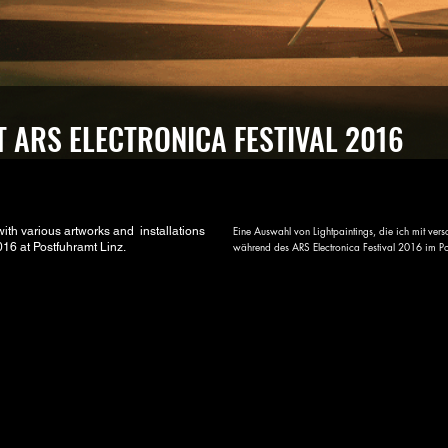
T ARS ELECTRONICA FESTIVAL 2016
Eine Auswahl von Lightpaintings, die ich mit vers
 with various artworks and installations
während des ARS Electronica Festival 2016 im Post
016 at Postfuhramt Linz.