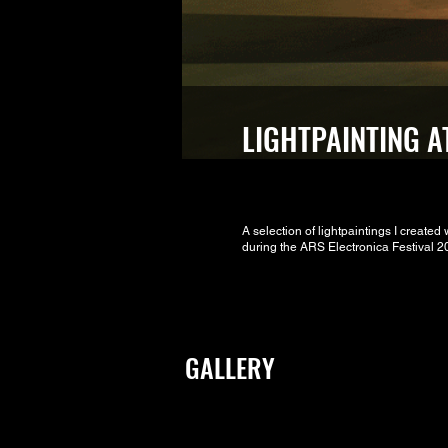
LIGHTPAINTING A
A selection of lightpaintings I created
during the ARS Electronica Festival 2
GALLERY