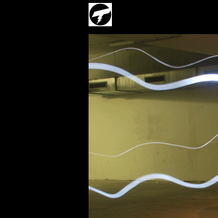
GENRES
WORK
I