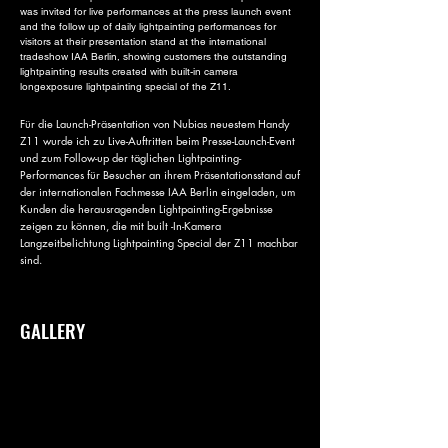
was invited for live performances at the press launch event
and the follow up of daily lightpainting performances for
visitors at their presentation stand at the international
tradeshow IAA Berlin, showing customers the outstanding
lightpainting results created with built-in camera
longexposure lightpainting special of the Z11.
Für die Launch-Präsentation von Nubias neuestem Handy
Z11 wurde ich zu Live-Auftritten beim Presse-Launch-Event
und zum Follow-up der täglichen Lightpainting-
Performances für Besucher an ihrem Präsentationsstand auf
der internationalen Fachmesse IAA Berlin eingeladen, um
Kunden die herausragenden Lightpainting-Ergebnisse
zeigen zu können, die mit built -In-Kamera
Langzeitbelichtung Lightpainting Special der Z11 machbar
sind.
GALLERY