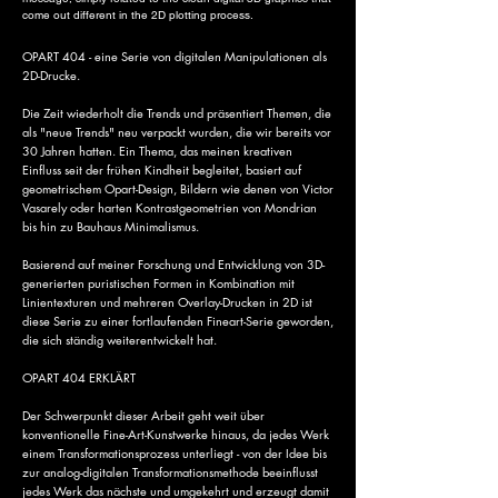
come out different in the 2D plotting process.
OPART 404 - eine Serie von digitalen Manipulationen als
2D-Drucke.
Die Zeit wiederholt die Trends und präsentiert Themen, die
als "neue Trends" neu verpackt wurden, die wir bereits vor
30 Jahren hatten. ​Ein Thema, das meinen kreativen
Einfluss seit der frühen Kindheit begleitet, basiert auf
geometrischem Opart-Design, Bildern wie denen von Victor
Vasarely oder harten Kontrastgeometrien von Mondrian
bis hin zu Bauhaus Minimalismus.
Basierend auf meiner Forschung und Entwicklung von 3D-
generierten puristischen Formen in Kombination mit
Linientexturen und mehreren Overlay-Drucken in 2D ist
diese Serie zu einer fortlaufenden Fineart-Serie geworden,
die sich ständig weiterentwickelt hat.
OPART 404 ERKLÄRT
Der Schwerpunkt dieser Arbeit geht weit über
konventionelle Fine-Art-Kunstwerke hinaus, da jedes Werk
einem Transformationsprozess unterliegt - von der Idee bis
zur analog-digitalen Transformationsmethode beeinflusst
jedes Werk das nächste und umgekehrt und erzeugt damit