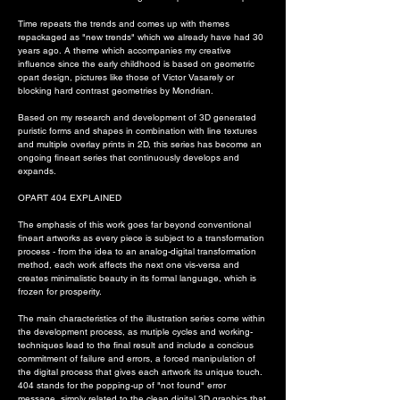
Time repeats the trends and comes up with themes
repackaged as "new trends" which we already have had 30
years ago. ​A theme which accompanies my creative
influence since the early childhood is based on geometric
opart design, pictures like those of Victor Vasarely or
blocking hard contrast geometries by Mondrian.
Based on my research and development of 3D generated
puristic forms and shapes in combination with line textures
and multiple overlay prints in 2D, this series has become an
ongoing fineart series that continuously develops and
expands.
OPART 404 EXPLAINED
The emphasis of this work goes far beyond conventional
fineart artworks as every piece is subject to a transformation
process - from the idea to an analog-digital transformation
method, each work affects the next one vis-versa and
creates minimalistic beauty in its formal language, which is
frozen for prosperity.
The main characteristics of the illustration series come within
the development process, as mutiple cycles and working-
techniques lead to the final result and include a concious
commitment of failure and errors, a forced manipulation of
the digital process that gives each artwork its unique touch.
404 stands for the popping-up of "not found" error
message, simply related to the clean digital 3D graphics that