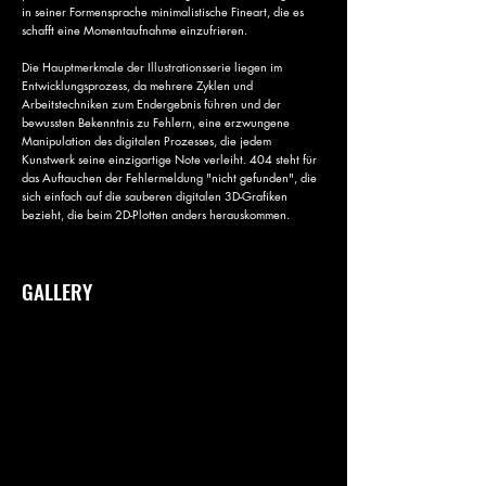
in seiner Formensprache minimalistische Fineart, die es
schafft eine Momentaufnahme einzufrieren.
Die Hauptmerkmale der Illustrationsserie liegen im
Entwicklungsprozess, da mehrere Zyklen und
Arbeitstechniken zum Endergebnis führen und der
bewussten Bekenntnis zu Fehlern, eine erzwungene
Manipulation des digitalen Prozesses, die jedem
Kunstwerk seine einzigartige Note verleiht. 404 steht für
das Auftauchen der Fehlermeldung "nicht gefunden", die
sich einfach auf die sauberen digitalen 3D-Grafiken
bezieht, die beim 2D-Plotten anders herauskommen.
GALLERY