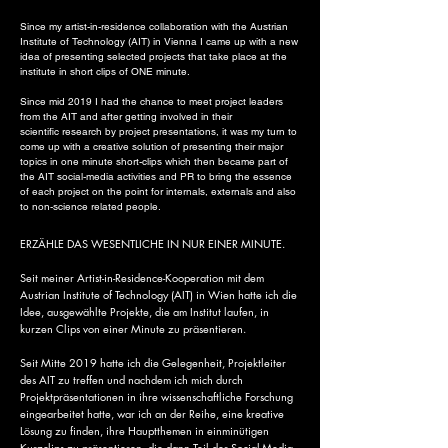
Since my artist-in-residence collaboration with the Austrian
Institute of Technology (AIT) in Vienna I came up with a new
idea of presenting selected projects that take place at the
institute in short clips of ONE minute.
Since mid 2019 I had the chance to meet project leaders
from the AIT and after getting involved in their
scientific research by project presentations, it was my turn to
come up with a creative solution of presenting their major
topics in one minute short-clips which then became part of
the AIT social-media activities and PR to bring the essence
of each project on the point for internals, externals and also
to non-science related people.
ERZÄHLE DAS WESENTLICHE IN NUR EINER MINUTE​.
Seit meiner Artist-in-Residence-Kooperation mit dem
Austrian Institute of Technology (AIT) in Wien hatte ich die
Idee, ausgewählte Projekte, die am Institut laufen, in
kurzen Clips von einer Minute zu präsentieren.
Seit Mitte 2019 hatte ich die Gelegenheit, Projektleiter
des AIT zu treffen und nachdem ich mich durch
Projektpräsentationen in ihre wissenschaftliche Forschung
eingearbeitet hatte, war ich an der Reihe, eine kreative
Lösung zu finden, ihre Hauptthemen in einminütigen
Kurzclips zu präsentieren, die dann Teil der Social-Media-